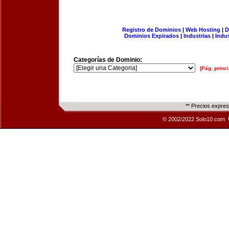
Registro de Dominios
|
Web Hosting
|
D
Dominios Expirados
|
Industrias
|
Indu
Categorías de Dominio:
[Pág. princi
** Precios expre
© 2002/2022 Solo10.com