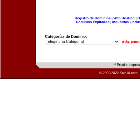
Registro de Dominios
|
Web Hosting
|
D
Dominios Expirados
|
Industrias
|
Indu
Categorías de Dominio:
[Pág. princi
** Precios expre
© 2002/2022 Solo10.com