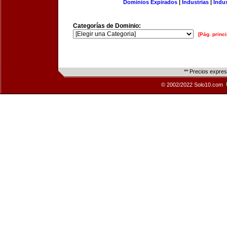
Dominios Expirados
|
Industrias
|
Indu
Categorías de Dominio:
[Pág. princi
** Precios expre
© 2002/2022 Solo10.com