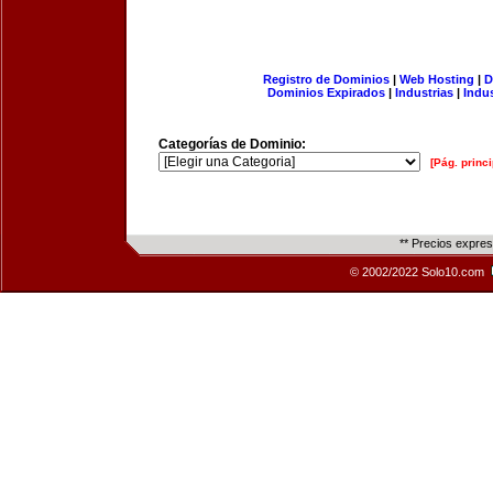
Registro de Dominios
|
Web Hosting
|
D
Dominios Expirados
|
Industrias
|
Indu
Categorías de Dominio:
[Pág. princi
** Precios expre
© 2002/2022 Solo10.com