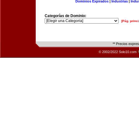
Dominios Expirados
|
Industrias
|
Indu
Categorías de Dominio:
[Pág. princi
** Precios expre
© 2002/2022 Solo10.com