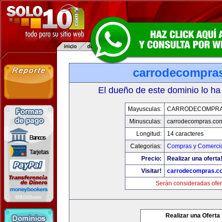
carrodecompra
El dueño de este dominio lo ha
Mayusculas:
CARRODECOMPRA
Minusculas:
carrodecompras.co
Longitud:
14 caracteres
Categorias:
Compras y Comercio
Precio:
Realizar una oferta
Visitar!
carrodecompras.c
Serán consideradas ofer
Realizar una Oferta