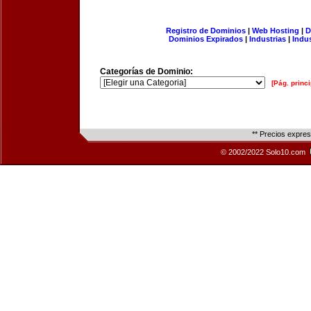
Registro de Dominios
|
Web Hosting
|
D
Dominios Expirados
|
Industrias
|
Indu
Categorías de Dominio:
[Pág. princi
** Precios expre
© 2002/2022 Solo10.com