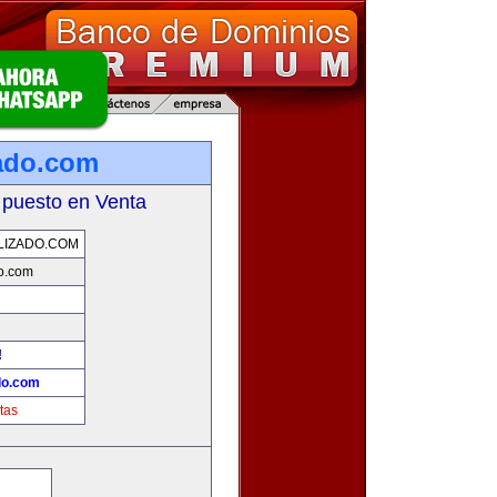
ado.com
 puesto en Venta
LIZADO.COM
o.com
!
do.com
tas