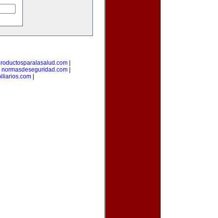
roductosparalasalud.com
|
|
normasdeseguridad.com
|
liarios.com
|