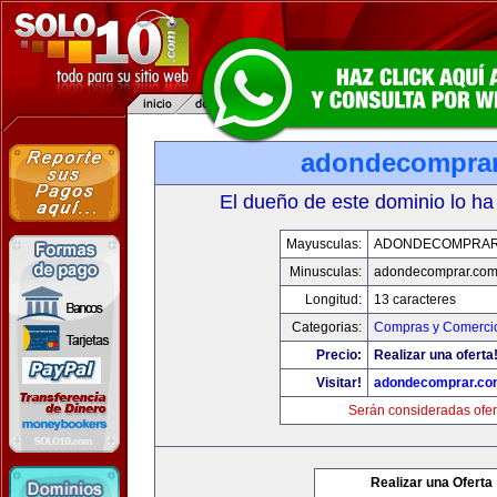
adondecompra
El dueño de este dominio lo ha
Mayusculas:
ADONDECOMPRAR
Minusculas:
adondecomprar.co
Longitud:
13 caracteres
Categorias:
Compras y Comercio
Precio:
Realizar una oferta
Visitar!
adondecomprar.co
Serán consideradas ofer
Realizar una Oferta