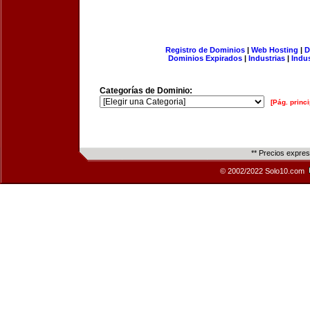
Registro de Dominios
|
Web Hosting
|
D
Dominios Expirados
|
Industrias
|
Indu
Categorías de Dominio:
[Pág. princi
** Precios expre
© 2002/2022 Solo10.com