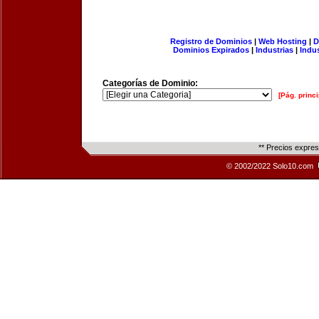
Registro de Dominios
|
Web Hosting
|
D
Dominios Expirados
|
Industrias
|
Indu
Categorías de Dominio:
[Pág. princi
** Precios expre
© 2002/2022 Solo10.com