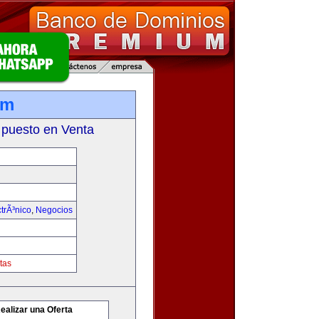
om
 puesto en Venta
trÃ³nico
,
Negocios
tas
ealizar una Oferta