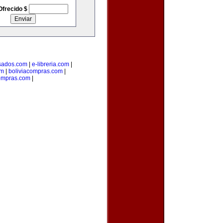
Ofrecido $
sados.com
|
e-libreria.com
|
om
|
boliviacompras.com
|
ompras.com
|