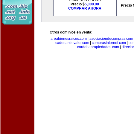
COMPRAR AHORA
Precio $
5,000.00
Precio 
COMPRAR AHORA
Otros dominios en venta:
areabienesraices.com
|
asociaciondecompras.com
cadenasdevalor.com
|
comprasinternet.com
|
co
cordobapropiedades.com
|
direct