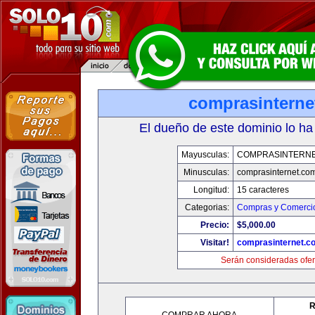
comprasinterne
El dueño de este dominio lo ha
Mayusculas:
COMPRASINTERNE
Minusculas:
comprasinternet.co
Longitud:
15 caracteres
Categorias:
Compras y Comercio
Precio:
$5,000.00
Visitar!
comprasinternet.c
Serán consideradas ofer
R