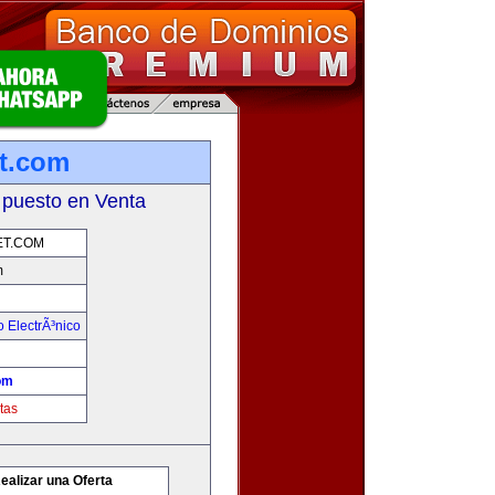
t.com
 puesto en Venta
T.COM
m
 ElectrÃ³nico
om
tas
ealizar una Oferta