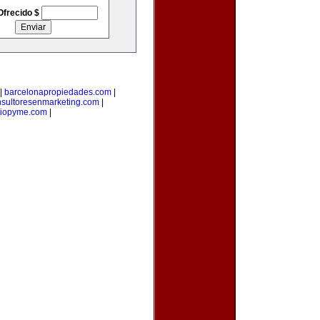
Ofrecido $
|
barcelonapropiedades.com
|
nsultoresenmarketing.com
|
oriopyme.com
|