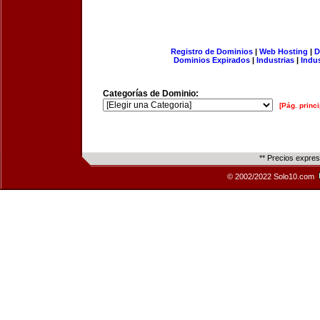
Registro de Dominios
|
Web Hosting
|
D
Dominios Expirados
|
Industrias
|
Indu
Categorías de Dominio:
[Pág. princi
** Precios expre
© 2002/2022 Solo10.com