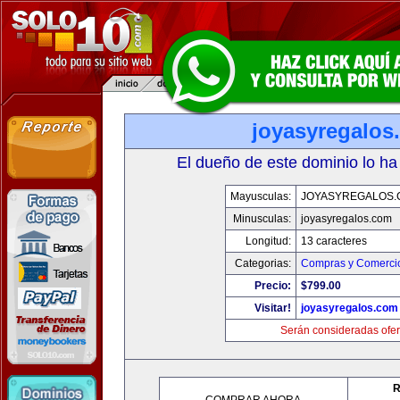
joyasyregalos
El dueño de este dominio lo ha
Mayusculas:
JOYASYREGALOS.
Minusculas:
joyasyregalos.com
Longitud:
13 caracteres
Categorias:
Compras y Comercio
Precio:
$799.00
Visitar!
joyasyregalos.com
Serán consideradas ofer
R