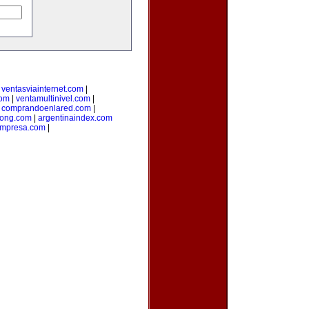
|
ventasviainternet.com
|
com
|
ventamultinivel.com
|
|
comprandoenlared.com
|
ong.com
|
argentinaindex.com
mpresa.com
|