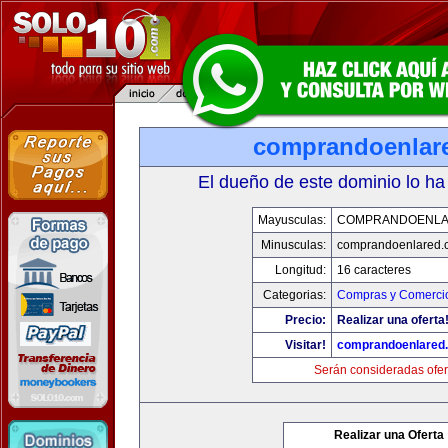
comprandoenlar
El dueño de este dominio lo ha
Mayusculas:
COMPRANDOENLA
Minusculas:
comprandoenlared.
Longitud:
16 caracteres
Categorias:
Compras y Comercio
Precio:
Realizar una oferta
Visitar!
comprandoenlared
Serán consideradas ofer
Realizar una Oferta