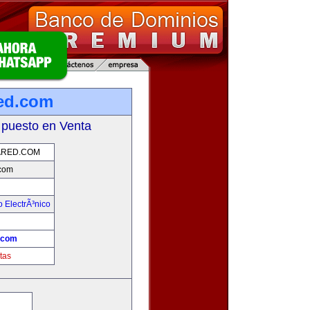
ed.com
 puesto en Venta
RED.COM
com
 ElectrÃ³nico
!
.com
tas