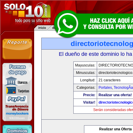
directoriotecnolo
El dueño de este dominio lo ha
Mayusculas:
DIRECTORIOTECNO
Minusculas:
directoriotecnologic
Longitud:
21 caracteres
Categorias:
Portales
,
TecnologÃ­a
Precio:
Realizar una oferta!
Visitar!
directoriotecnologi
Serán consideradas ofer
Realizar una Oferta