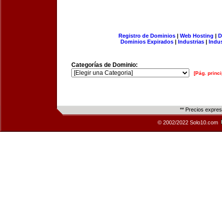
Registro de Dominios
|
Web Hosting
|
D
Dominios Expirados
|
Industrias
|
Indu
Categorías de Dominio:
[Pág. princi
** Precios expre
© 2002/2022 Solo10.com