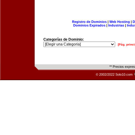
Registro de Dominios
|
Web Hosting
|
D
Dominios Expirados
|
Industrias
|
Indu
Categorías de Dominio:
[Pág. princi
** Precios expre
© 2002/2022 Solo10.com