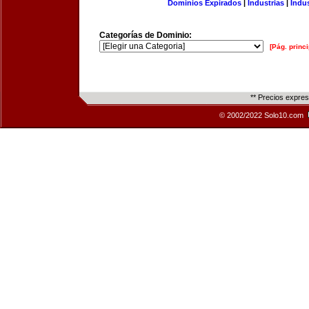
Dominios Expirados
|
Industrias
|
Indu
Categorías de Dominio:
[Pág. princi
** Precios expre
© 2002/2022 Solo10.com