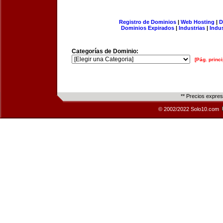
Registro de Dominios
|
Web Hosting
|
D
Dominios Expirados
|
Industrias
|
Indu
Categorías de Dominio:
[Pág. princi
** Precios expre
© 2002/2022 Solo10.com