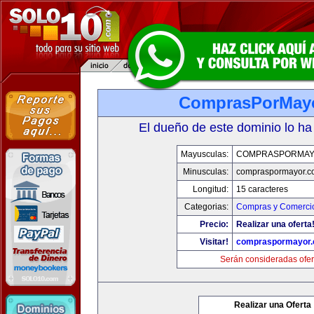
ComprasPorMay
El dueño de este dominio lo ha
Mayusculas:
COMPRASPORMAY
Minusculas:
compraspormayor.c
Longitud:
15 caracteres
Categorias:
Compras y Comercio
Precio:
Realizar una oferta
Visitar!
compraspormayor
Serán consideradas ofer
Realizar una Oferta