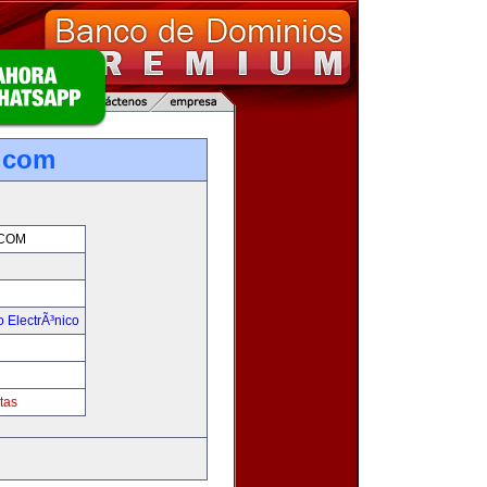
.com
COM
 ElectrÃ³nico
!
tas