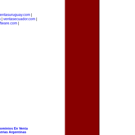
ventasuruguay.com
|
m
|
ventasecuador.com
|
ftware.com
|
ominios En Venta
strias Argentinas