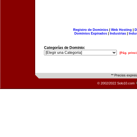
Registro de Dominios
|
Web Hosting
|
D
Dominios Expirados
|
Industrias
|
Indu
Categorías de Dominio:
[Pág. princi
** Precios expre
© 2002/2022 Solo10.com