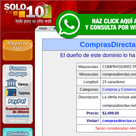
ComprasDirect
El dueño de este dominio lo ha
Mayusculas:
COMPRASDIRECT
Minusculas:
comprasdirectas.co
Longitud:
15 caracteres
Categorias:
Compras y Comercio
Descripcion:
La oferta incluye a
comprasdirectas.ne
Precio:
$2,499.00
Visitar!
comprasdirectas.
Serán consideradas ofer