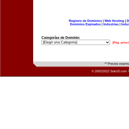
Registro de Dominios
|
Web Hosting
|
D
Dominios Expirados
|
Industrias
|
Indu
Categorías de Dominio:
[Pág. princi
** Precios expre
© 2002/2022 Solo10.com