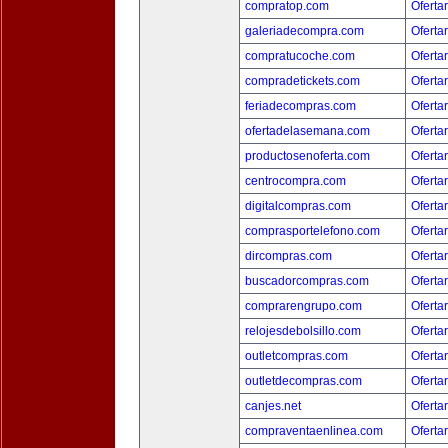
compratop.com
Oferta
galeriadecompra.com
Oferta
compratucoche.com
Oferta
compradetickets.com
Oferta
feriadecompras.com
Oferta
ofertadelasemana.com
Oferta
productosenoferta.com
Oferta
centrocompra.com
Oferta
digitalcompras.com
Oferta
comprasportelefono.com
Oferta
dircompras.com
Oferta
buscadorcompras.com
Oferta
comprarengrupo.com
Oferta
relojesdebolsillo.com
Oferta
outletcompras.com
Oferta
outletdecompras.com
Oferta
canjes.net
Oferta
compraventaenlinea.com
Oferta