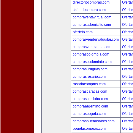
directoriocompras.com
Oferta
clubedecompra.com
Oferta
compraventavirtual.com
Oferta
comprasadomicilio.com
Oferta
ofertelo.com
Oferta
comprarvenderyalquilar.com
Oferta
comprasvenezuela.com
Oferta
comprascolombia.com
Oferta
compreseudominio.com
Oferta
comprasuruguay.com
Oferta
comprasrosario.com
Oferta
rosariocompras.com
Oferta
comprascaracas.com
Oferta
comprascordoba.com
Oferta
compraargentino.com
Oferta
comprasbogota.com
Oferta
comprasbuenosaires.com
Oferta
bogotacompras.com
Oferta