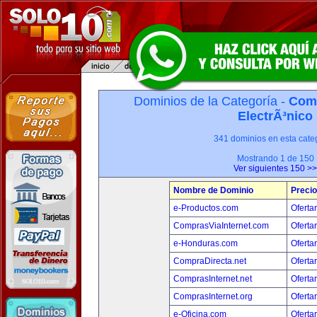
Dominios de la Categoría -
Com
ElectrÃ³nico
341 dominios en esta categ
Mostrando 1 de 150
Ver siguientes 150 >>
Nombre de Dominio
Precio
e-Productos.com
Oferta
ComprasViaInternet.com
Oferta
e-Honduras.com
Oferta
CompraDirecta.net
Oferta
ComprasInternet.net
Oferta
ComprasInternet.org
Oferta
e-Oficina.com
Oferta