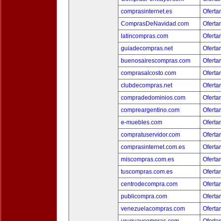
comprasinternet.es
Oferta
ComprasDeNavidad.com
Oferta
latincompras.com
Oferta
guiadecompras.net
Oferta
buenosairescompras.com
Oferta
comprasalcosto.com
Oferta
clubdecompras.net
Oferta
compradedominios.com
Oferta
compreargentino.com
Oferta
e-muebles.com
Oferta
compratuservidor.com
Oferta
comprasinternet.com.es
Oferta
miscompras.com.es
Oferta
tuscompras.com.es
Oferta
centrodecompra.com
Oferta
publicompra.com
Oferta
venezuelacompras.com
Oferta