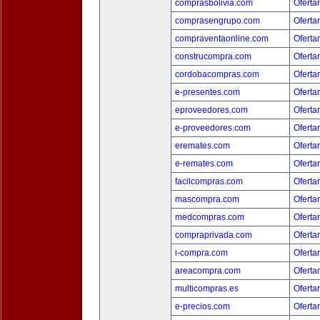
comprasbolivia.com
Oferta
comprasengrupo.com
Oferta
compraventaonline.com
Oferta
construcompra.com
Oferta
cordobacompras.com
Oferta
e-presentes.com
Oferta
eproveedores.com
Oferta
e-proveedores.com
Oferta
eremates.com
Oferta
e-remates.com
Oferta
facilcompras.com
Oferta
mascompra.com
Oferta
medcompras.com
Oferta
compraprivada.com
Oferta
i-compra.com
Oferta
areacompra.com
Oferta
multicompras.es
Oferta
e-precios.com
Oferta