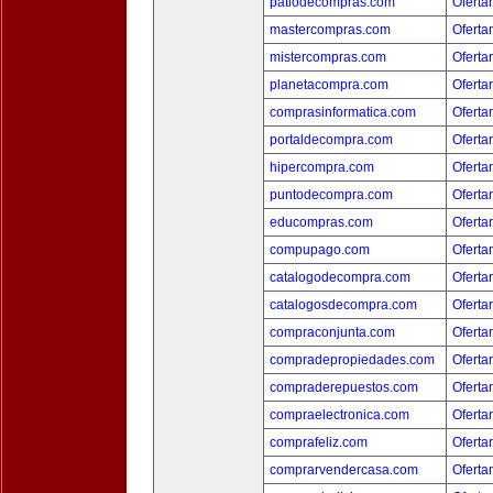
patiodecompras.com
Oferta
mastercompras.com
Oferta
mistercompras.com
Oferta
planetacompra.com
Oferta
comprasinformatica.com
Oferta
portaldecompra.com
Oferta
hipercompra.com
Oferta
puntodecompra.com
Oferta
educompras.com
Oferta
compupago.com
Oferta
catalogodecompra.com
Oferta
catalogosdecompra.com
Oferta
compraconjunta.com
Oferta
compradepropiedades.com
Oferta
compraderepuestos.com
Oferta
compraelectronica.com
Oferta
comprafeliz.com
Oferta
comprarvendercasa.com
Oferta