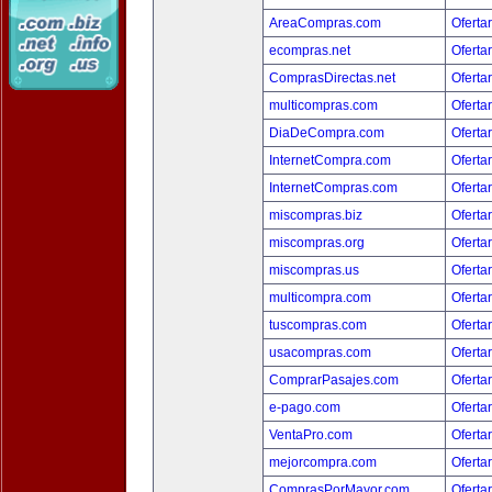
AreaCompras.com
Oferta
ecompras.net
Oferta
ComprasDirectas.net
Oferta
multicompras.com
Oferta
DiaDeCompra.com
Oferta
InternetCompra.com
Oferta
InternetCompras.com
Oferta
miscompras.biz
Oferta
miscompras.org
Oferta
miscompras.us
Oferta
multicompra.com
Oferta
tuscompras.com
Oferta
usacompras.com
Oferta
ComprarPasajes.com
Oferta
e-pago.com
Oferta
VentaPro.com
Oferta
mejorcompra.com
Oferta
ComprasPorMayor.com
Oferta