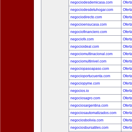
negociodesdemicasa.com
Ofert
negociodesdetuhogar.com
Ofert
negociodirecto.com
Ofert
negocioensucasa.com
Ofert
negociofinanciero.com
Ofert
negociofx.com
Ofert
negocioideal.com
Ofert
negociomultinacional.com
Ofert
negociomultinivel.com
Ofert
negociopasoapaso.com
Ofert
negocioportucuenta.com
Ofert
negociopyme.com
Ofert
negocios.io
Ofert
negociosagro.com
Ofert
negociosargentina.com
Ofert
negociosautomatizados.com
Ofert
negociosbolivia.com
Ofert
negociosbursatiles.com
Ofert