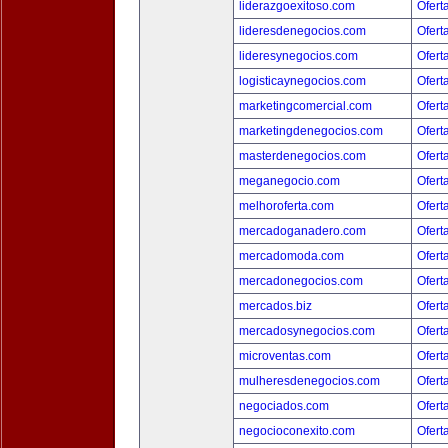
liderazgoexitoso.com
Ofert
lideresdenegocios.com
Ofert
lideresynegocios.com
Ofert
logisticaynegocios.com
Ofert
marketingcomercial.com
Ofert
marketingdenegocios.com
Ofert
masterdenegocios.com
Ofert
meganegocio.com
Ofert
melhoroferta.com
Ofert
mercadoganadero.com
Ofert
mercadomoda.com
Ofert
mercadonegocios.com
Ofert
mercados.biz
Ofert
mercadosynegocios.com
Ofert
microventas.com
Ofert
mulheresdenegocios.com
Ofert
negociados.com
Ofert
negocioconexito.com
Ofert