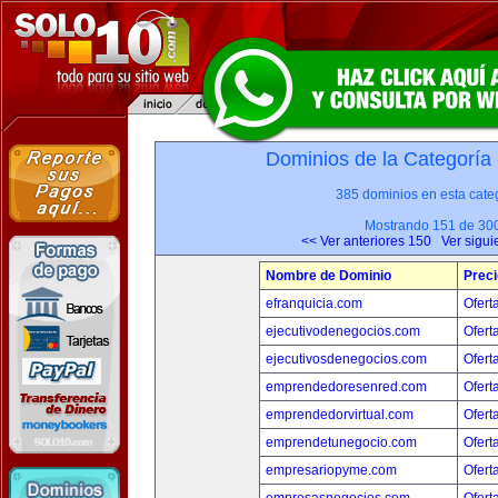
Dominios de la Categoría
385 dominios en esta categ
Mostrando 151 de 30
<< Ver anteriores 150
Ver sigui
Nombre de Dominio
Preci
efranquicia.com
Ofert
ejecutivodenegocios.com
Ofert
ejecutivosdenegocios.com
Ofert
emprendedoresenred.com
Ofert
emprendedorvirtual.com
Ofert
emprendetunegocio.com
Ofert
empresariopyme.com
Ofert