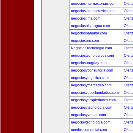
negociosinternacionais.com
Ofert
negocioslatinoamerica.com
Ofert
negocioslima.com
Ofert
negociosnicaragua.com
Ofert
negociospanama.com
Ofert
negociospro.com
Ofert
NegociosTecnologia.com
Ofert
negociostecnologicos.com
Ofert
negociosuruguay.com
Ofert
negociosyconsultoria.com
Ofert
negociosylogistica.com
Ofert
negociosymercadeo.com
Ofert
negociosyoportunidades.com
Ofert
negociosypropiedades.com
Ofert
negociosytecnologia.com
Ofert
negociosyventas.com
Ofert
negocioytecnologia.com
Ofert
nombrecomercial.com
Ofert