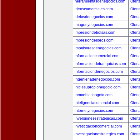
herramientasdenegocios.com
Ofert
ideascomerciales.com
Ofert
ideiasdenegocios.com
Ofert
imagenynegocios.com
Ofert
impresiondebolsas.com
Ofert
impresiondelibros.com
Ofert
impulsoresdenegocios.com
Ofert
informacioncomercial.com
Ofert
informaciondefranquicias.com
Ofert
informaciondenegocios.com
Ofert
ingenieriadenegocios.com
Ofert
iniciesupropionegocio.com
Ofert
inmueblesbogota.com
Ofert
inteligenciacomercial.com
Ofert
internetynegocios.com
Ofert
inversionesestrategicas.com
Ofert
investigacioncomercial.com
Ofert
investigacionestrategica.com
Ofert