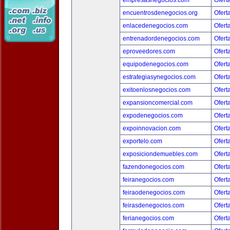
empresasnegocios.com
Ofert
encuentrosdenegocios.org
Ofert
enlacedenegocios.com
Ofert
entrenadordenegocios.com
Ofert
eproveedores.com
Ofert
equipodenegocios.com
Ofert
estrategiasynegocios.com
Ofert
exitoenlosnegocios.com
Ofert
expansioncomercial.com
Ofert
expodenegocios.com
Ofert
expoinnovacion.com
Ofert
exportelo.com
Ofert
exposiciondemuebles.com
Ofert
fazendonegocios.com
Ofert
feiranegocios.com
Ofert
feiraodenegocios.com
Ofert
feirasdenegocios.com
Ofert
ferianegocios.com
Ofert