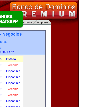
 -
Negocios
oría.
0
entes 85 >>
o
Estado
ar!
Vendido!
ar!
Disponible
ar!
Disponible
ar!
Disponible
ar!
Vendido!
ar!
Vendido!
ar!
Disponible