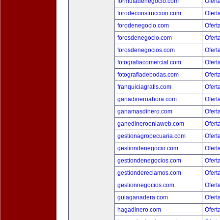
formuladenegocio.com
Ofert
forodeconstruccion.com
Ofert
forodenegocio.com
Ofert
forosdenegocio.com
Ofert
forosdenegocios.com
Ofert
fotografiacomercial.com
Ofert
fotografiadebodas.com
Ofert
franquiciagratis.com
Ofert
ganadineroahora.com
Ofert
ganamasdinero.com
Ofert
ganedineroenlaweb.com
Ofert
gestionagropecuaria.com
Ofert
gestiondenegocio.com
Ofert
gestiondenegocios.com
Ofert
gestiondereclamos.com
Ofert
gestionnegocios.com
Ofert
guiaganadera.com
Ofert
hagadinero.com
Ofert